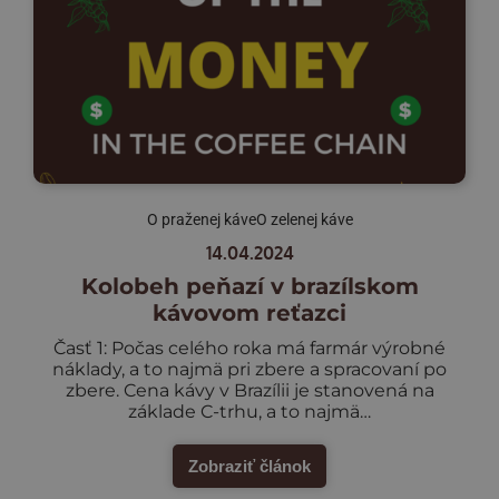
O praženej káve
O zelenej káve
14.04.2024
Kolobeh peňazí v brazílskom
kávovom reťazci
Časť 1: Počas celého roka má farmár výrobné
náklady, a to najmä pri zbere a spracovaní po
zbere. Cena kávy v Brazílii je stanovená na
základe C-trhu, a to najmä…
Zobraziť článok