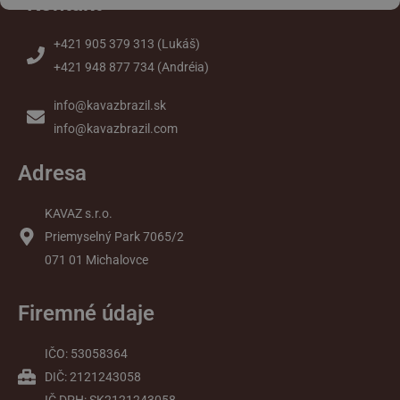
Kontakt
+421 905 379 313 (Lukáš)
+421 948 877 734 (Andréia)
info@kavazbrazil.sk
info@kavazbrazil.com
Adresa
KAVAZ s.r.o.
Priemyselný Park 7065/2
071 01 Michalovce
Firemné údaje
IČO: 53058364
DIČ: 2121243058
IČ DPH: SK2121243058