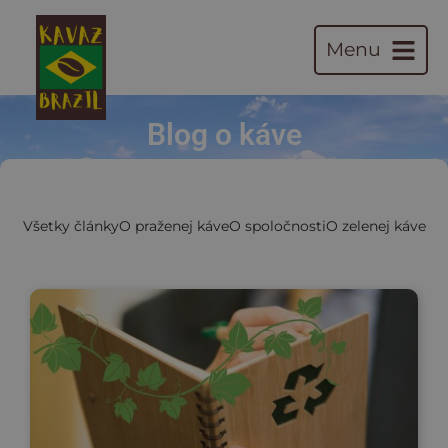
Menu
Blog o káve
Všetky články
O praženej káve
O spoločnosti
O zelenej káve