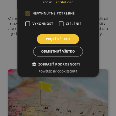
cookie.
Prečítať viac
7.03.2024
Čo je Q-Grader?
NEVYHNUTNE POTREBNÉ
V tomto článku budeme hovoriť o profesionálovi
nazývanom „Q-Grader“, čo robí v tejto profesii a
VÝKONNOSŤ
CIELENIE
ako sa stať Q-Graderom. Q-Grader je osoba, ktorá
je kvalifikovaná hodnotiť kvalitu a chuť kávy,…
PRIJAŤ VŠETKO
Zobraziť článok
ODMIETNUŤ VŠETKO
ZOBRAZIŤ PODROBNOSTI
POWERED BY COOKIESCRIPT