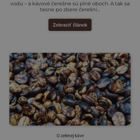
vodu – a kávové čerešne sú plné oboch. A tak sa
tesne po zbere čerešní…
Zobraziť článok
O zelenej káve