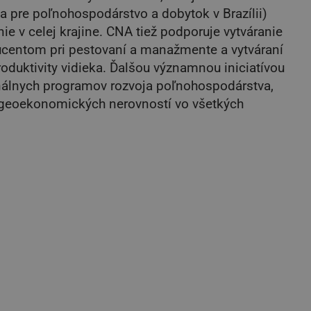
a pre poľnohospodárstvo a dobytok v Brazílii)
nie v celej krajine. CNA tiež podporuje vytváranie
ucentom pri pestovaní a manažmente a vytváraní
duktivity vidieka. Ďalšou významnou iniciatívou
onálnych programov rozvoja poľnohospodárstva,
 geoekonomických nerovností vo všetkých