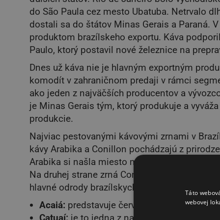
do São Paula cez mesto Ubatuba. Netrvalo dlh
dostali sa do štátov Minas Gerais a Paraná. 
produktom brazílskeho exportu. Káva podporil
Paulo, ktorý postavil nové železnice na prepra
Dnes už káva nie je hlavným exportným produk
komodít v zahraničnom predaji v rámci segme
ako jeden z najväčších producentov a vývozco
je Minas Gerais tým, ktorý produkuje a vyváža
produkcie.
Najviac pestovanými kávovými zrnami v Brazíl
kávy Arabika a Conillon pochádzajú z prirodz
Arabika si našla miesto medzi milovníkmi gur
Na druhej strane zrná Conillon majú čokoládo
hlavné odrody brazílskych káv:
Táto webová
webovej lok
Acaiá:
predstavuje červené plody s rovnom
Catuaí:
je to jedna z najpestovanejších káv 