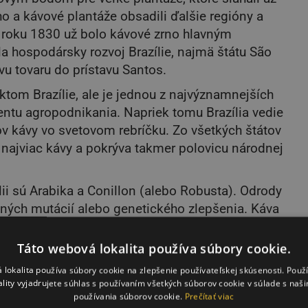
o a kávové plantáže obsadili ďalšie regióny a
V roku 1830 už bolo kávové zrno hlavným
a hospodársky rozvoj Brazílie, najmä štátu São
vu tovaru do prístavu Santos.
tom Brazílie, ale je jednou z najvýznamnejších
ntu agropodnikania. Napriek tomu Brazília vedie
v kávy vo svetovom rebríčku. Zo všetkých štátov
 najviac kávy a pokrýva takmer polovicu národnej
ii sú Arabika a Conillon (alebo Robusta). Odrody
ených mutácií alebo genetického zlepšenia. Káva
mánskej kávy, pretože je jemne kyslá a sladká.
vý odtieň a sú dokonalé ako instantná káva. Tu sú
Táto webová lokalita používa súbory cookie.
 lokalita používa súbory cookie na zlepšenie používateľskej skúsenosti. Použ
ality vyjadrujete súhlas s používaním všetkých súborov cookie v súlade s naš
erným dozrievaním. Káva je ovocná a jemná;
používania súborov cookie.
Prečítať viac
v Brazílii, nad 1 000 metrov nadmorskej výšky.