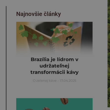
Najnovšie články
Brazília je lídrom v
udržateľnej
transformácii kávy
O zelenej káve
17.04.2025