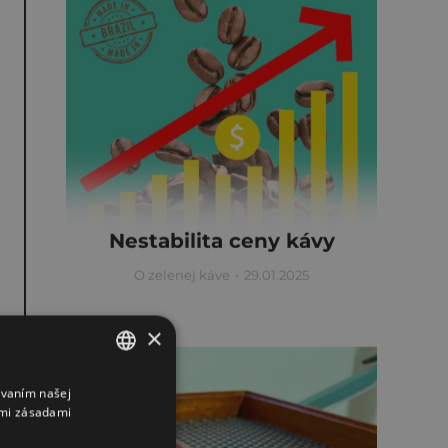
Nestabilita ceny kávy
O zelenej káve
29.01.2025
×
ívaním našej
SLOVAK
imi zásadami
ENGLISH