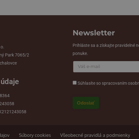
Newsletter
Prihláste sa a získajte pravidelné 
.o.
ponuke.
ný Park 7065/2
chalovce
 údaje
Súhlasíte so spracovaním osob
58364
1243058
SK2121243058
dajov
Súbory cookies
Všeobecné pravidlá a podmienky