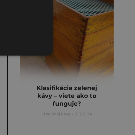
Klasifikácia zelenej
kávy – viete ako to
funguje?
O zelenej káve
8.12.2024