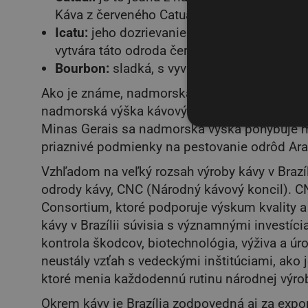
Káva z červeného Catuaí má plnšie telo ako 
Icatu:
jeho dozrievanie sa mení od strednéh
vytvára táto odroda červené alebo žlté plody
Bourbon:
sladká, s vyváženou kyslosťou, j
Ako je známe, nadmorská výška plantáží priamo
nadmorská výška kávových plantáží najmenej 6
Minas Gerais sa nadmorská výška pohybuje m
priaznivé podmienky na pestovanie odrôd Ara
Vzhľadom na veľký rozsah výroby kávy v Brazíli
odrody kávy, CNC (Národný kávový koncil). C
Consortium, ktoré podporuje výskum kvality a
kávy v Brazílii súvisia s významnými investíc
kontrola škodcov, biotechnológia, výživa a úr
neustály vzťah s vedeckými inštitúciami, ako 
ktoré menia každodennú rutinu národnej výro
Okrem kávy je Brazília zodpovedná aj za expor