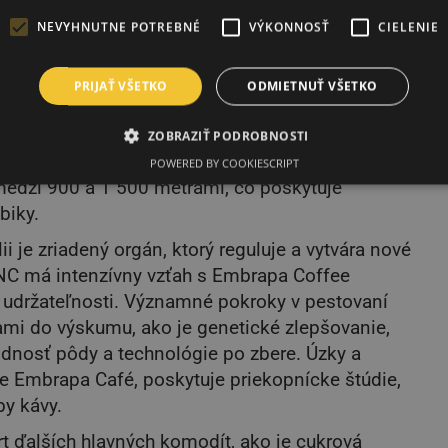
žltý Catuaí;
NEVYHNUTNE POTREBNÉ
VÝKONNOSŤ
CIELENIE
o po neskoré. S vysokou odolnosťou voči hrdzi
;
PRIJAŤ VŠETKO
ODMIETNUŤ VŠETKO
emnou chuťou, ale silnou arómou.
 ovplyvňuje kvalitu kávy. V Brazílii je
ZOBRAZIŤ PODROBNOSTI
00 metrov, ale medzi regiónmi sa líši. Na juhu
POWERED BY COOKIESCRIPT
edzi 900 a 1 500 metrami, čo poskytuje
biky.
i je zriadený orgán, ktorý reguluje a vytvára nové
NC má intenzívny vzťah s Embrapa Coffee
 udržateľnosti. Významné pokroky v pestovaní
iami do výskumu, ako je genetické zlepšovanie,
odnosť pôdy a technológie po zbere. Úzky a
je Embrapa Café, poskytuje priekopnícke štúdie,
by kávy.
t ďalších hlavných komodít, ako je cukrová