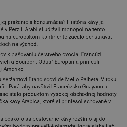
jej praženie a konzumácia? História kávy je
é v Perzii. Arabi si udržali monopol na tento
 sa na európskom kontinente začalo ochutnávať
zdoch na východ.
ov k pašovaniu čerstvého ovocia. Francúzi
wich a Bourbon. Odtiaľ Európania priniesli
ej Amerike.
u seržantovi Franciscovi de Mello Palheta. V roku
o Pará, aby navštívil Francúzsku Guayanu a
 čase stalo produktom vysokej obchodnej hodnoty.
a kávy Arabica, ktoré si priniesol schované v
 a čoskoro sa pestovanie kávy rozšírilo aj do
ovým bodom pre veľké plantáže, ktoré siahali až