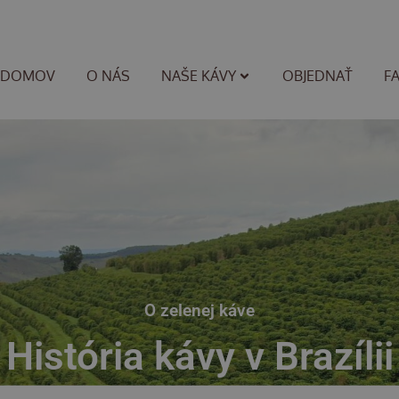
DOMOV
O NÁS
NAŠE KÁVY
OBJEDNAŤ
F
O zelenej káve
História kávy v Brazílii