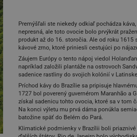
Premýšľali ste niekedy odkiaľ pochádza káva, 
nepresná, ale toto ovocie bolo prvýkrát pražen
produkt až do 16. storočia. Ale od roku 1615
kávové zrno, ktoré priniesli cestujúci po nája
Záujem Európy o tento nápoj viedol Holanďan
napríklad založili plantáže na ostrovoch Sand
sadenice rastliny do svojich kolónií v Latinsk
Príchod kávy do Brazílie sa pripisuje hlavném
1727 bol poverený guvernérom Maranhão a Grã
získal sadenicu tohto ovocia, ktoré sa v tom
Na konci výletu mu prvá dáma ponúkla semiačk
batožine späť do Belém do Pará.
Klimatické podmienky v Brazílii boli priaznivé
ďalších štátov. Rio de Janeiro bolo východisk