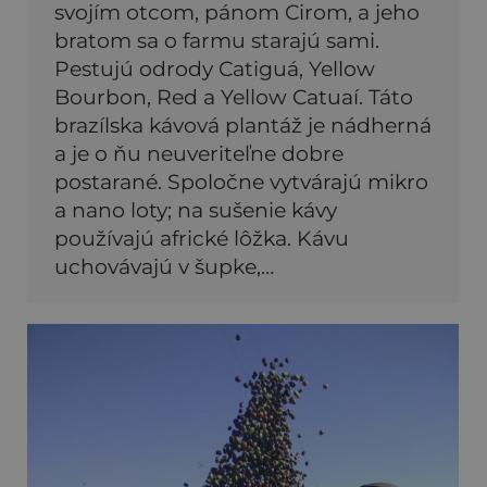
svojím otcom, pánom Cirom, a jeho
bratom sa o farmu starajú sami.
Pestujú odrody Catiguá, Yellow
Bourbon, Red a Yellow Catuaí. Táto
brazílska kávová plantáž je nádherná
a je o ňu neuveriteľne dobre
postarané. Spoločne vytvárajú mikro
a nano loty; na sušenie kávy
používajú africké lôžka. Kávu
uchovávajú v šupke,…