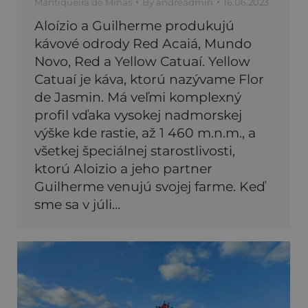
Mantiqueira de Minas
By
andreadmin
16.06.2023
Aloízio a Guilherme produkujú
kávové odrody Red Acaiá, Mundo
Novo, Red a Yellow Catuaí. Yellow
Catuaí je káva, ktorú nazývame Flor
de Jasmin. Má veľmi komplexný
profil vďaka vysokej nadmorskej
výške kde rastie, až 1 460 m.n.m., a
všetkej špeciálnej starostlivosti,
ktorú Aloizio a jeho partner
Guilherme venujú svojej farme. Keď
sme sa v júli…