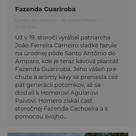
Fazenda Guariroba
Campo das Vertentes
By
KAVAZ BRAZIL
20.05.2024
Už v 19. storočí vyrábal patriarcha
João Ferreira Carneiro sladké fazule
na úrodnej pôde Santo Antônio do
Amparo, kde je teraz kávová plantáž
Fazenda Guariroba. Jeho vášeň pre
chute a arómy kávy sa preniesla cez
päť generácií potomkov, až sa
dostali k Homerovi Aguiarovi
Paivovi. Homero získal časť
storočnej Fazenda Cachoeira a s
pomocou svojho…