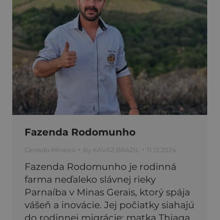
Fazenda Rodomunho
Cerrado Mineiro
By
KAVAZ BRAZIL
11.12.2024
Fazenda Rodomunho je rodinná
farma neďaleko slávnej rieky
Parnaíba v Minas Gerais, ktorý spája
vášeň a inovácie. Jej počiatky siahajú
do rodinnej migrácie: matka Thiaga