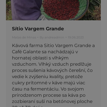
Sítio Vargem Grande
Matas de Minas
By
andreadmin
19.06.2023
Kávová farma Sitio Vargem Grande a
Café Galante sa nachádzajú v
hornatej oblasti s vlhkým
vzduchom. Vlhký vzduch predlžuje
proces sušenia kávových čerešní, čo
vedie k zvýšeniu kvality, pretože
cukry prítomné v káve majú viac
času na fermentáciu. Vo svojom
prirodzenom procese sa káva po
zozbieraní suší na betónovej ploche