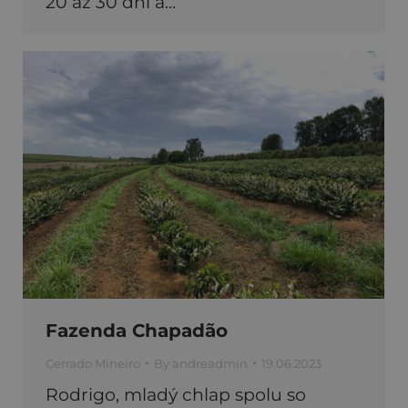
20 až 30 dní a…
Fazenda Chapadão
Cerrado Mineiro
By
andreadmin
19.06.2023
Rodrigo, mladý chlap spolu so