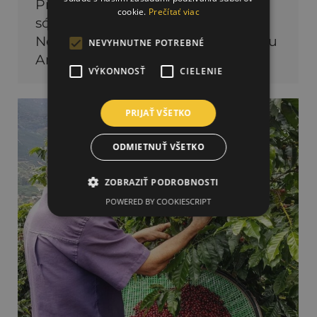
Prata etablovala pestovaním kávy,
cookie.
Prečítať viac
sójových bôbov a kukurice.
Nedávno, v roku 2010, prevzal farmu
NEVYHNUTNE POTREBNÉ
Arnaldo Adams…
VÝKONNOSŤ
CIELENIE
PRIJAŤ VŠETKO
ODMIETNUŤ VŠETKO
ZOBRAZIŤ PODROBNOSTI
POWERED BY COOKIESCRIPT