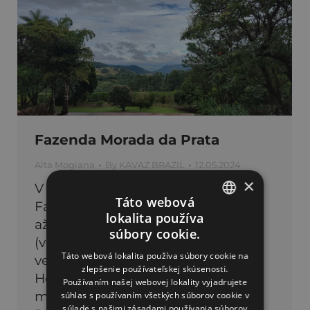
Fazenda Morada da Prata
Alta Mogiana
By
KAVAZ BRAZIL
12.05.2024
×
V roku 1936 získal Plinio Adams
Táto webová
Farmu Morada da Prata a viedol ju
lokalita používa
až do roku 1965. V roku 1968 Adélia
SLOVAK
súbory cookie.
(vdova po Plíniovi) odovzdala
ENGLISH
Táto webová lokalita používa súbory cookie na
vedenie farmy svojej dcére Márii
zlepšenie používateľskej skúsenosti.
Helene. V sedemdesiatych rokoch
Používaním našej webovej lokality vyjadrujete
minulého storočia sa Morada da
súhlas s používaním všetkých súborov cookie v
súlade s našimi zásadami používania súborov