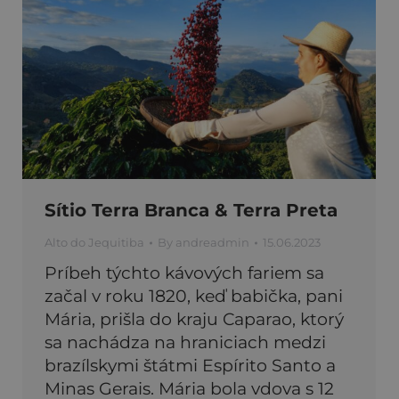
Sítio Terra Branca & Terra Preta
Alto do Jequitiba
By
andreadmin
15.06.2023
Príbeh týchto kávových fariem sa
začal v roku 1820, keď babička, pani
Mária, prišla do kraju Caparao, ktorý
sa nachádza na hraniciach medzi
brazílskymi štátmi Espírito Santo a
Minas Gerais. Mária bola vdova s 12