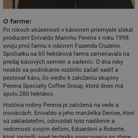
O farme:
Po rokoch skúseností v kávovom priemysle získal
producent Enivaldo Marinho Pereira v roku 1998
svoju prvú farmu s názvom Fazenda Cruzeiro.
Spočiatku sa 60 hektárová farma zameriavala na
predaj kávových semien a sadeníc. O dva roky
neskôr sa podnikanie rozšírilo začali sadiť a
pestovať kávu, čo viedlo k založeniu skupiny
Pereira Specialty Coffee Group, ktorá dnes má
spolu 280 hektárov.
História rodiny Pereira je založená na vede a
inováciách. Enivaldo a jeho manželka Denise, ktorí
sú zakladateľmi, odovzdali toto nadšenie a
vedomosti svojim deťom, Eduardovi a Roberte,
ktorí zaviedli nové techniky spracovania po zbere