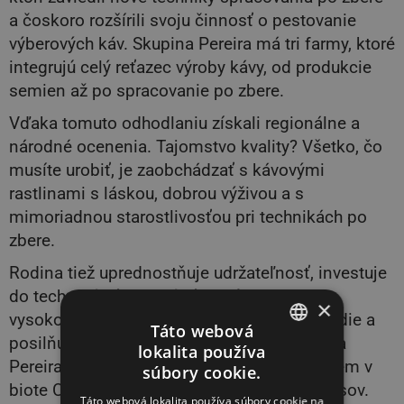
a čoskoro rozšírili svoju činnosť o pestovanie
výberových káv. Skupina Pereira má tri farmy, ktoré
integrujú celý reťazec výroby kávy, od produkcie
semien až po spracovanie po zbere.
Vďaka tomuto odhodlaniu získali regionálne a
národné ocenenia. Tajomstvo kvality? Všetko, čo
musíte urobiť, je zaobchádzať s kávovými
rastlinami s láskou, dobrou výživou a s
mimoriadnou starostlivosťou pri technikách po
zbere.
Rodina tiež uprednostňuje udržateľnosť, investuje
do technológií a inovácií na výrobu
×
vysokokvalitnej kávy, chráni životné prostredie a
Táto webová
posilňuje svoj záväzok voči prírode. Skupina
lokalita používa
SLOVAK
Pereira zachováva 40 % rozlohy svojich fariem v
súbory cookie.
biote Cerrado so zachovaním pôvodných lesov.
ENGLISH
Táto webová lokalita používa súbory cookie na