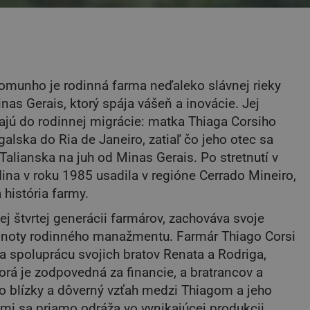
munho je rodinná farma neďaleko slávnej rieky
nas Gerais, ktorý spája vášeň a inovácie. Jej
ajú do rodinnej migrácie: matka Thiaga Corsiho
ugalska do Ria de Janeiro, zatiaľ čo jeho otec sa
 Talianska na juh od Minas Gerais. Po stretnutí v
ina v roku 1985 usadila v regióne Cerrado Mineiro,
 história farmy.
jej štvrtej generácii farmárov, zachováva svoje
odnoty rodinného manažmentu. Farmár Thiago Corsi
a spoluprácu svojich bratov Renata a Rodriga,
torá je zodpovedná za financie, a bratrancov a
o blízky a dôverný vzťah medzi Thiagom a jeho
i sa priamo odráža vo vynikajúcej produkcii.