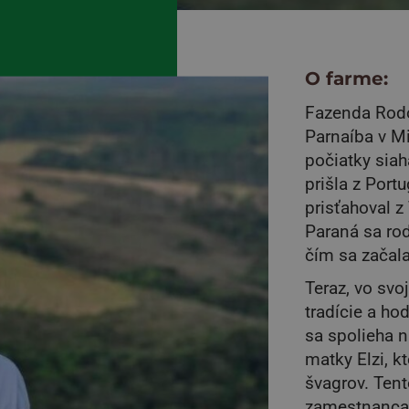
O farme:
Fazenda Rodo
Parnaíba v Mi
počiatky siah
prišla z Port
prisťahoval z
Paraná sa rod
čím sa začala
Teraz, vo svo
tradície a h
sa spolieha n
matky Elzi, k
švagrov. Tent
zamestnancam