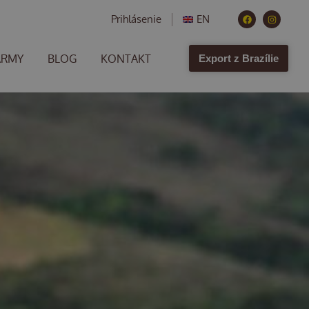
Prihlásenie
EN
ARMY
BLOG
KONTAKT
Export z Brazílie