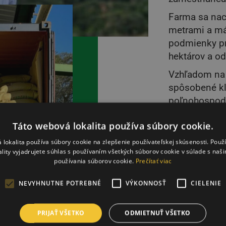
Farma sa nac
metrami a má 
podmienky pr
hektárov a od
Vzhľadom na 
spôsobené kl
poľnohospodá
Zabezpečuje 
Táto webová lokalita používa súbory cookie.
zodpovednej a
 lokalita používa súbory cookie na zlepšenie používateľskej skúsenosti. Použ
ality vyjadrujete súhlas s používaním všetkých súborov cookie v súlade s naš
používania súborov cookie.
Prečítať viac
NEVYHNUTNE POTREBNÉ
VÝKONNOSŤ
CIELENIE
PRIJAŤ VŠETKO
ODMIETNUŤ VŠETKO