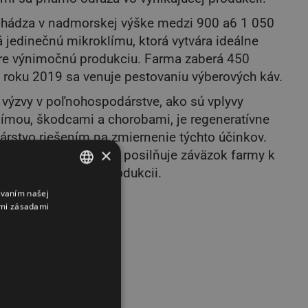
hádza v nadmorskej výške medzi 900 a6 1 050
jedinečnú mikroklímu, ktorá vytvára ideálne
e výnimočnú produkciu. Farma zaberá 450
 roku 2019 sa venuje pestovaniu výberových káv.
výzvy v poľnohospodárstve, ako sú vplyvy
ímou, škodcami a chorobami, je regeneratívne
rstvo riešením na zmiernenie týchto účinkov.
×
udržateľné postupy a posilňuje záväzok farmy k
 vysokokvalitnej produkcii.
ívaním našej
SLOVAK
imi zásadami
ENGLISH