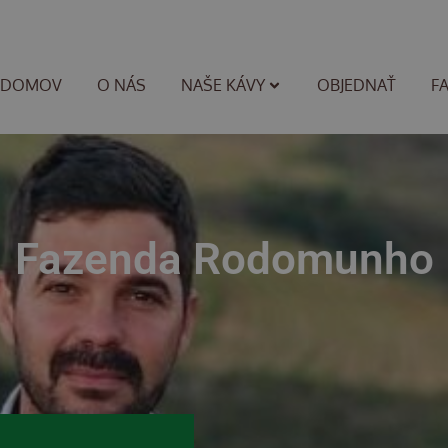
DOMOV
O NÁS
NAŠE KÁVY
OBJEDNAŤ
F
Fazenda Rodomunho