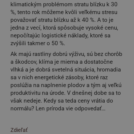
klimatickým problémom stratu blízku k 30
%, tento rok môžeme kvôli veľkému stresu
považovať stratu blízku až k 40 %. A to je
jedna z vecí, ktorá spôsobuje vysoké cenu,
nepočítajúc logistické náklady, ktoré sa
zvýšili takmer o 50 %.
Ak majú rastliny dobrú výživu, sú bez chorôb
a škodcov, klíma je mierna a dostatočne
vlhká a je dobrá svetelná situácia, hromadia
sa v nich energetické zásoby, ktoré raz
poslúžia na naplnenie plodov a tým aj veľkú
produktivitu na úrode. V dnešnej dobe sa to
však nedeje. Kedy sa teda ceny vrátia do
normálu? Len príroda vie odpovedať…
Zdieľať