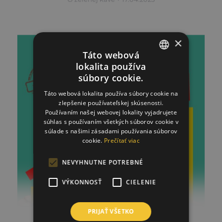
×
Táto webová
lokalita používa
SLOVAK
súbory cookie.
ENGLISH
Táto webová lokalita používa súbory cookie na
zlepšenie používateľskej skúsenosti.
Používaním našej webovej lokality vyjadrujete
súhlas s používaním všetkých súborov cookie v
súlade s našimi zásadami používania súborov
cookie.
Prečítať viac
NEVYHNUTNE POTREBNÉ
VÝKONNOSŤ
CIELENIE
Nestabilita ceny kávy
PRIJAŤ VŠETKO