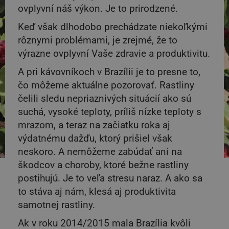
ovplyvní náš výkon. Je to prirodzené.
Keď však dlhodobo prechádzate niekoľkými
rôznymi problémami, je zrejmé, že to
výrazne ovplyvní Vaše zdravie a produktivitu.
A pri kávovníkoch v Brazílii je to presne to,
čo môžeme aktuálne pozorovať. Rastliny
čelili sledu nepriaznivých situácií ako sú
suchá, vysoké teploty, príliš nízke teploty s
mrazom, a teraz na začiatku roka aj
výdatnému dažďu, ktorý prišiel však
neskoro. A nemôžeme zabúdať ani na
škodcov a choroby, ktoré bežne rastliny
postihujú. Je to veľa stresu naraz. A ako sa
to stáva aj nám, klesá aj produktivita
samotnej rastliny.
Ak v roku 2014/2015 mala Brazília kvôli