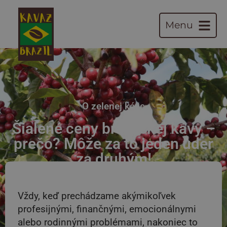
Menu
O zelenej káve
Šialené ceny brazílskej kávy –
prečo? Môže za to jeden úder
za druhým!
Vždy, keď prechádzame akýmikoľvek
profesijnými, finančnými, emocionálnymi
alebo rodinnými problémami, nakoniec to